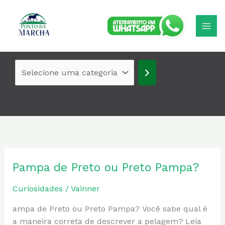
Ir
Selecione
para
uma
o
categoria
conteúdo
Pampa de Preto ou Preto Pampa?
Pampa
de
Curiosidades
/
Vainner
Preto
ou
ampa de Preto ou Preto Pampa? Você sabe qual é
Preto
a maneira correta de descrever a pelagem? Leia