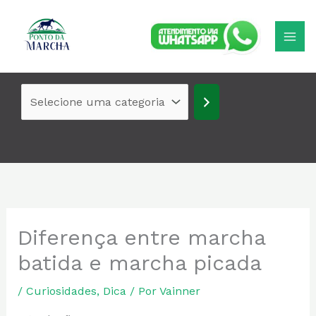
Ir
Selecione
para
uma
o
categoria
conteúdo
Diferença entre marcha
batida e marcha picada
/
Curiosidades
,
Dica
/ Por
Vainner