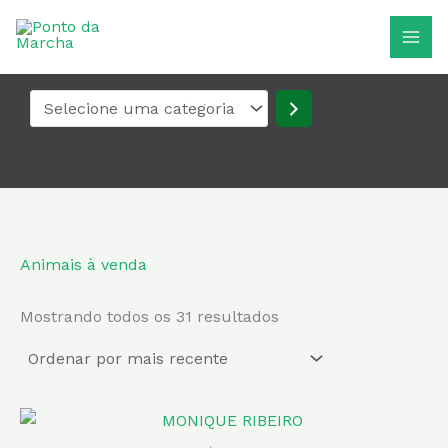
Classificado
Ir
Selecione
por
para
uma
mais
recente
o
categoria
conteúdo
Animais à venda
Mostrando todos os 31 resultados