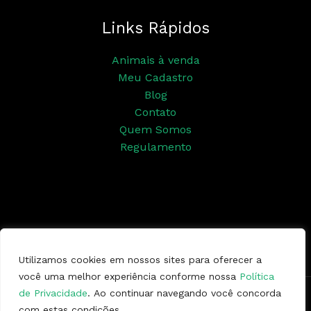
Links Rápidos
Animais à venda
Meu Cadastro
Blog
Contato
Quem Somos
Regulamento
Siga nossas redes sociais
Utilizamos cookies em nossos sites para oferecer a
você uma melhor experiência conforme nossa
Política
de Privacidade
. Ao continuar navegando você concorda
Copyright © 2026 | Ponto da Marcha
com estas condições.