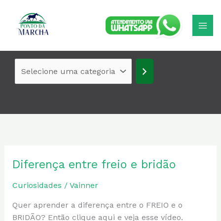
Ir
Selecione
para
uma
o
categoria
conteúdo
Diferença entre freio e bridão
Diferença
entre
Curiosidades
/
Vainner
freio
e
Quer aprender a diferença entre o FREIO e o
bridão
BRIDÃO? Então clique aqui e veja esse vídeo.