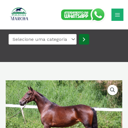
Ir
Selecione
para
uma
o
categoria
conteúdo