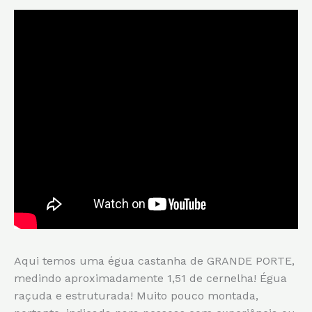
Aqui temos uma égua castanha de GRANDE PORTE,
medindo aproximadamente 1,51 de cernelha! Égua
raçuda e estruturada! Muito pouco montada,