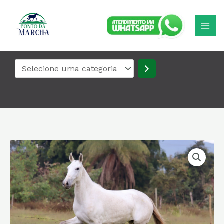
Ir
Selecione
para
uma
o
categoria
conteúdo