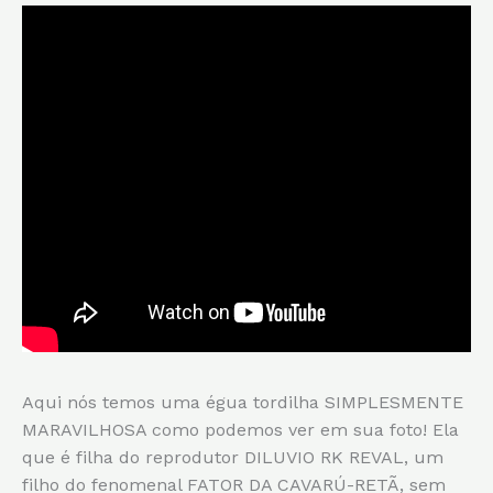
Aqui nós temos uma égua tordilha SIMPLESMENTE
MARAVILHOSA como podemos ver em sua foto! Ela
que é filha do reprodutor DILUVIO RK REVAL, um
filho do fenomenal FATOR DA CAVARÚ-RETÃ, sem