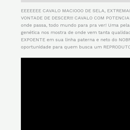
EEEEEEE CAVALO MACIOOO DE SELA, EXTREMA
VONTADE DE DESCER!!! CAVALO COM POTENCIAL, I
onde passa, todo mundo para pra ver! Uma 
genética nos mostra de onde vem tanta qualid
EXPOENTE em sua linha paterna e neto do NO
oportunidade para quem busca um REPRODUTO