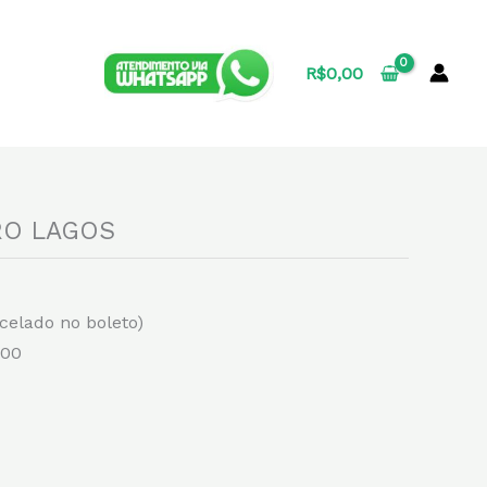
R$
0,00
RO LAGOS
rcelado no boleto)
,00