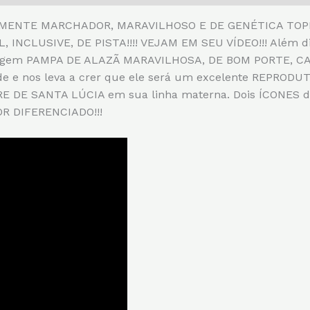
MENTE MARCHADOR, MARAVILHOSO E DE GENÉTICA TOPPP
NCLUSIVE, DE PISTA!!!! VEJAM EM SEU VÍDEO!!! Além di
pelagem PAMPA DE ALAZÃ MARAVILHOSA, DE BOM PORTE, 
ade e nos leva a crer que ele será um excelente REPRO
BRE DE SANTA LÚCIA em sua linha materna. Dois ÍCONES
R DIFERENCIADO!!!