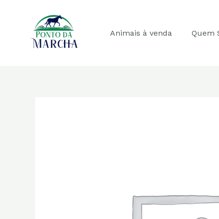
Ir
para
o
Animais à venda
Quem 
conteúdo