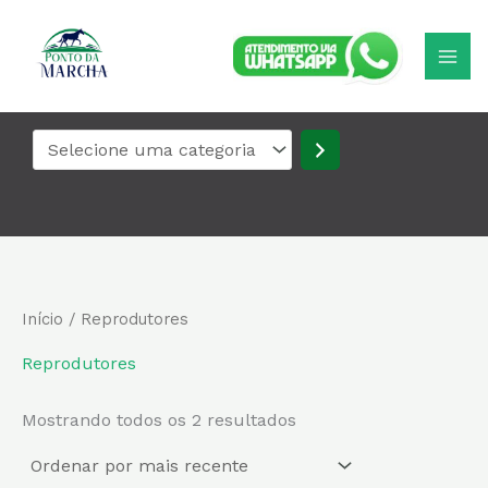
Classificado
Ir
Selecione
por
para
uma
mais
recente
o
categoria
conteúdo
Início
/ Reprodutores
Reprodutores
Mostrando todos os 2 resultados