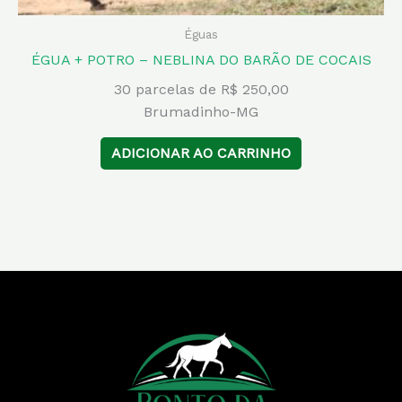
Éguas
ÉGUA + POTRO – NEBLINA DO BARÃO DE COCAIS
30 parcelas de R$ 250,00
Brumadinho-MG
ADICIONAR AO CARRINHO