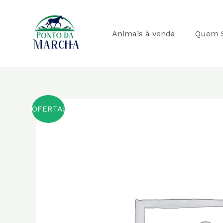
Ir
para
o
Animais à venda
Quem 
conteúdo
OFERTA!