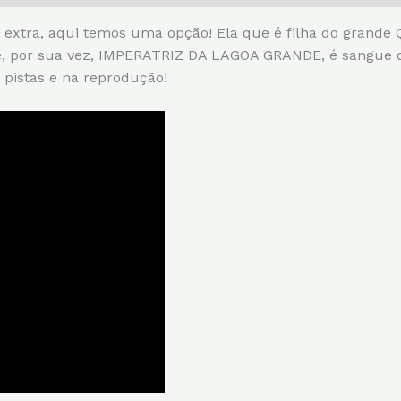
 extra, aqui temos uma opção! Ela que é filha do grand
, por sua vez, IMPERATRIZ DA LAGOA GRANDE, é sangue d
istas e na reprodução!