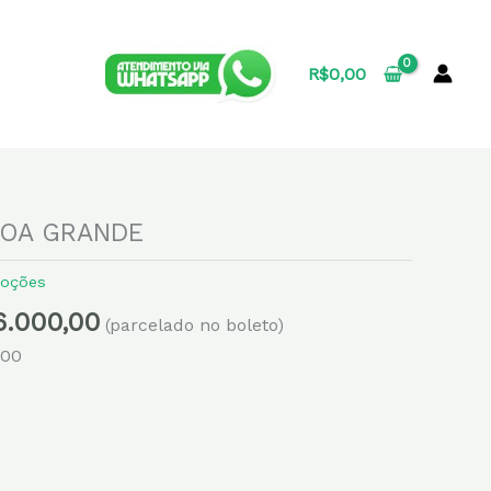
R$
0,00
O
GOA GRANDE
ço
preço
ginal
atual
oções
:
é:
6.000,00
(parcelado no boleto)
.000,00.
R$6.000,00.
,00