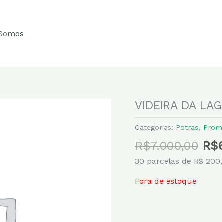
Somos
O
VIDEIRA DA LA
pre
ori
Categorias:
Potras
,
Prom
era
R$
7.000,00
R$
R$7
30 parcelas de R$ 200
Fora de estoque