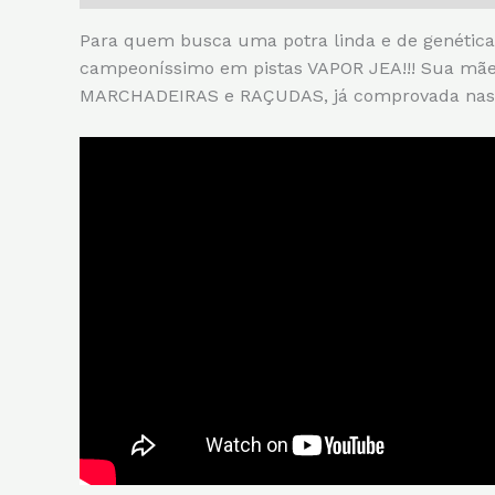
Para quem busca uma potra linda e de genética
campeoníssimo em pistas VAPOR JEA!!! Sua mãe
MARCHADEIRAS e RAÇUDAS, já comprovada nas p