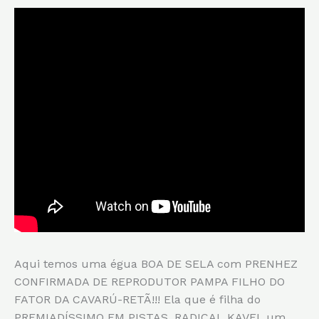
Aqui temos uma égua BOA DE SELA com PRENHEZ
CONFIRMADA DE REPRODUTOR PAMPA FILHO DO
FATOR DA CAVARÚ-RETÃ!!! Ela que é filha do
PREMIADÍSSIMO EM PISTAS, RADICAL KAVEI, um