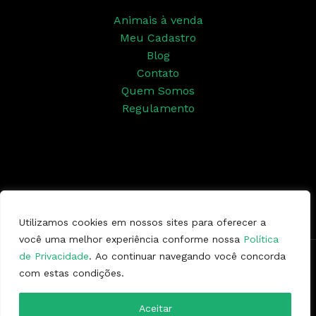
Animais à venda
Meu Cadastro
Blog
Contato
Quem Somos
Regulamento
Siga nossas redes sociais
Utilizamos cookies em nossos sites para oferecer a
você uma melhor experiência conforme nossa
Política
de Privacidade
. Ao continuar navegando você concorda
Copyright © 2026 | Ponto da Marcha
com estas condições.
Aceitar