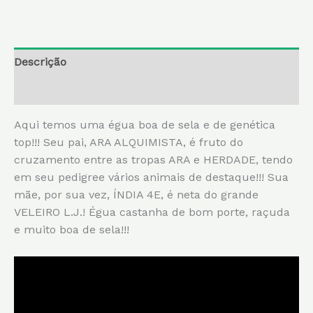
Descrição
Informação adicional
Aqui temos uma égua boa de sela e de genética
top!!! Seu pai, ARA ALQUIMISTA, é fruto do
cruzamento entre as tropas ARA e HERDADE, tendo
em seu pedigree vários animais de destaque!!! Sua
mãe, por sua vez, ÍNDIA 4E, é neta do grande
VELEIRO L.J.! Égua castanha de bom porte, raçuda
e muito boa de sela!!!