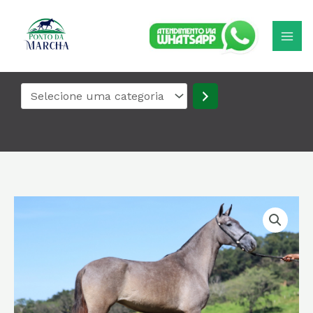
Ir
Selecione
para
uma
o
categoria
conteúdo