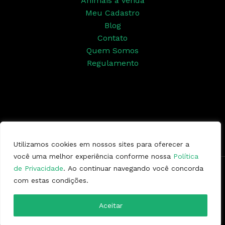
Animais à venda
Meu Cadastro
Blog
Contato
Quem Somos
Regulamento
Siga nossas redes sociais
Utilizamos cookies em nossos sites para oferecer a
você uma melhor experiência conforme nossa
Política
de Privacidade
. Ao continuar navegando você concorda
Copyright © 2026 | Ponto da Marcha
com estas condições.
Aceitar