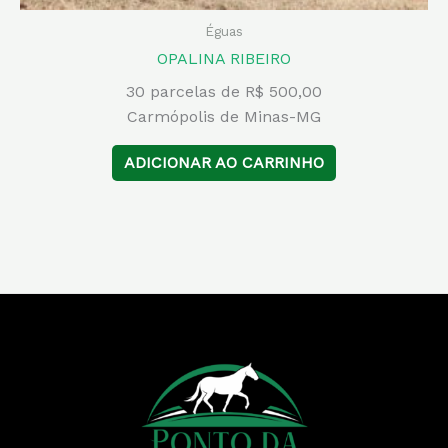
Éguas
OPALINA RIBEIRO
30 parcelas de R$ 500,00
Carmópolis de Minas-MG
ADICIONAR AO CARRINHO