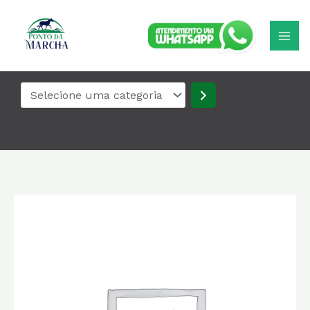
Ir
Selecione
para
uma
o
categoria
conteúdo