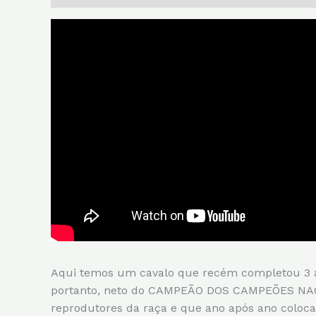
Aqui temos um cavalo que recém completou 3 
portanto, neto do CAMPEÃO DOS CAMPEÕES NAC
reprodutores da raça e que ano após ano coloc