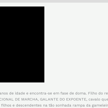
anos de idade e encontra-se em fase de doma. Filho do
IONAL DE MARCHA, GALANTE DO EXPOENTE, cavalo que fi
a filhos e descendentes na tão sonhada rampa da gamel