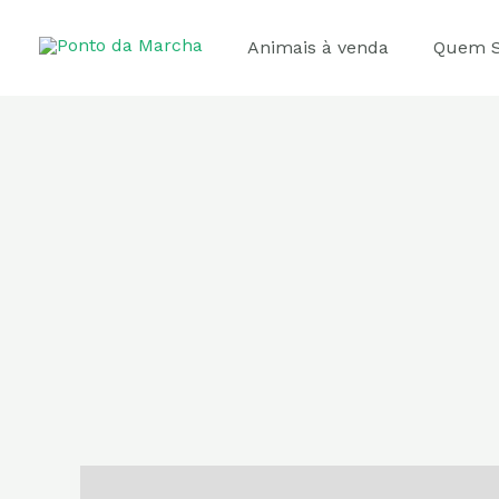
Ir
para
Animais à venda
Quem 
o
conteúdo
Descrição