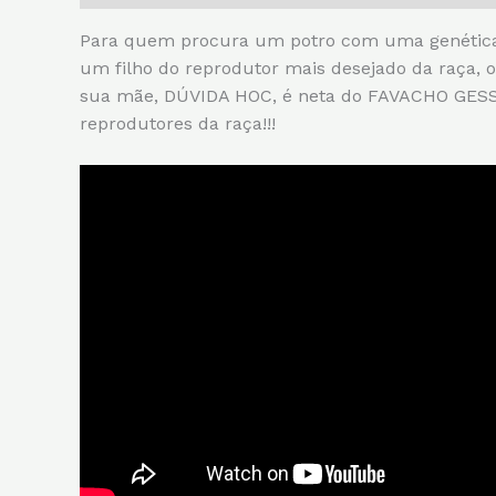
Para quem procura um potro com uma genética 
um filho do reprodutor mais desejado da raça
sua mãe, DÚVIDA HOC, é neta do FAVACHO GESSO
reprodutores da raça!!!