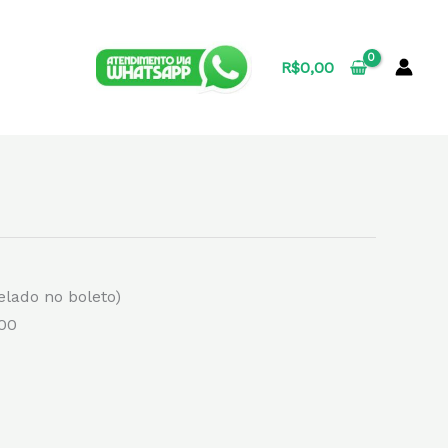
R$
0,00
elado no boleto)
,00