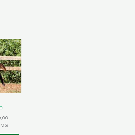
O
0,00
-MG