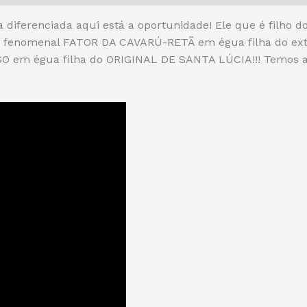
diferenciada aqui está a oportunidade! Ele que é filh
, o fenomenal FATOR DA CAVARÚ-RETÃ em égua filha do ex
 em égua filha do ORIGINAL DE SANTA LÚCIA!!! Temos aqu