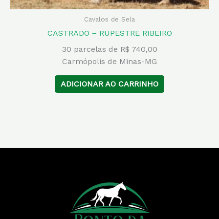
Cavalos de Sela
CASTRADO – RUPESTRE RIBEIRO
30 parcelas de R$ 740,00
Carmópolis de Minas-MG
ADICIONAR AO CARRINHO