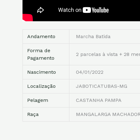
Andamento
Marcha Batida
Forma de
2 parcelas à vista + 28 me
Pagamento
Nascimento
04/01/2022
Localização
JABOTICATUBAS-MG
Pelagem
CASTANHA PAMPA
Raça
MANGALARGA MACHADO