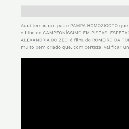
Descrição
Informação adicional
Aqui temos um potro PAMPA HOMOZIGOTO que com
é filho do CAMPEONÍSSIMO EM PISTAS, ESPETAC
ALEXANDRIA DO ZEO, é filha do ROMEIRO DA TOD
muito bem criado que, com certeza, vai ficar 