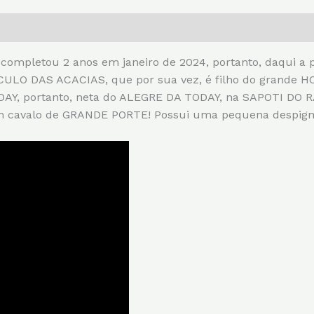
pletou 2 anos em janeiro de 2024, portanto, daqui a po
ULO DAS ACACIAS, que por sua vez, é filho do grande
AY, portanto, neta do ALEGRE DA TODAY, na SAPOTI DO RA
um cavalo de GRANDE PORTE! Possui uma pequena despigme