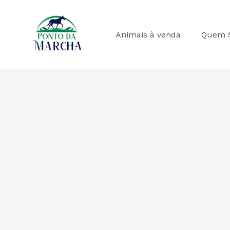
Ir
para
o
Animais à venda
Quem 
conteúdo