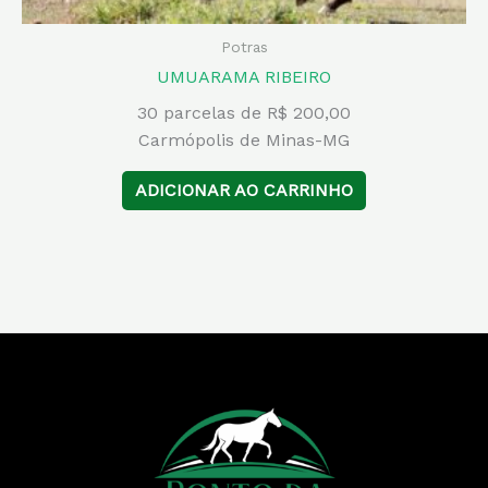
Potras
UMUARAMA RIBEIRO
30 parcelas de R$ 200,00
Carmópolis de Minas-MG
ADICIONAR AO CARRINHO