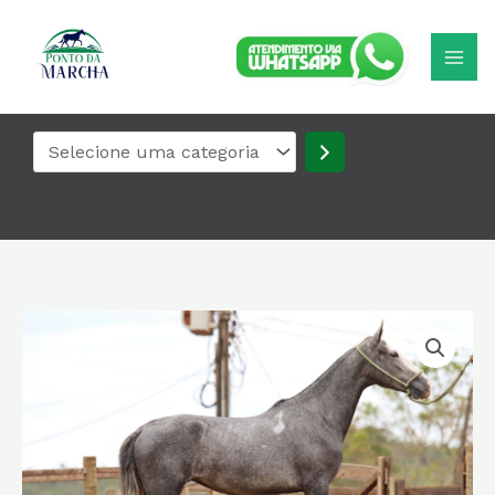
Ir
Selecione
para
uma
o
categoria
conteúdo