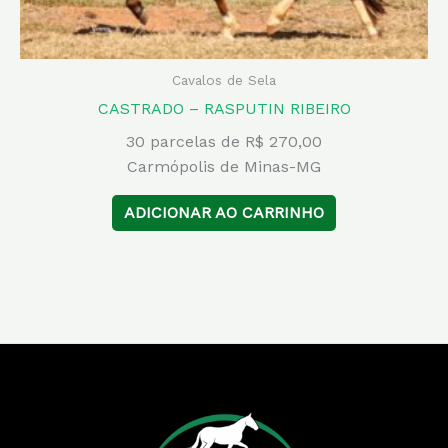
Cavalos de Sela
CASTRADO – RASPUTIN RIBEIRO
30 parcelas de R$ 270,00
Carmópolis de Minas-MG
ADICIONAR AO CARRINHO