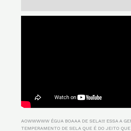
Descrição
AOWWWWW ÉGUA BOAAA DE SELA!!! ESSA A G
TEMPERAMENTO DE SELA QUE É DO JEITO QUE 