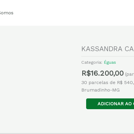
Somos
KASSANDRA C
KASSANDRA
CABOCLA
Categoria:
Éguas
quantidade
R$
16.200,00
(pa
30 parcelas de R$ 540
Brumadinho-MG
ADICIONAR AO