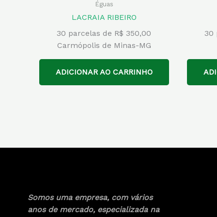
Éguas
LACRAIA RIBEIRO
30 parcelas de R$ 350,00
30 
Carmópolis de Minas-MG
ADICIONAR AO CARRINHO
AD
Somos uma empresa, com vários
anos de mercado, especializada na