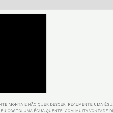
ENTE MONTA E NÃO QUER DESCER! REALMENTE UMA ÉGU
EU GOSTO! UMA ÉGUA QUENTE, COM MUITA VONTADE DE 