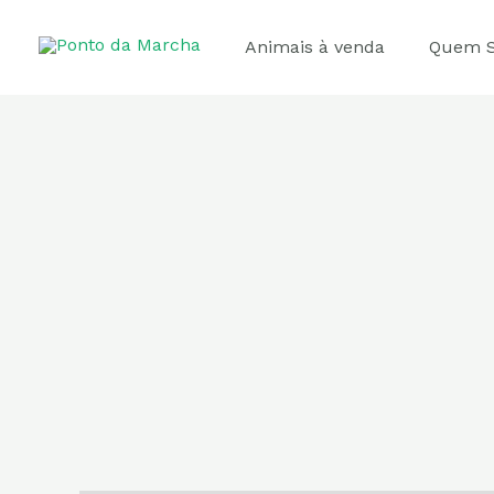
Ir
para
Animais à venda
Quem 
o
conteúdo