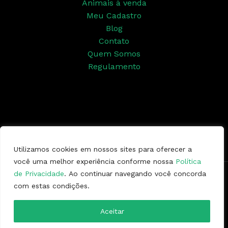
Animais à venda
Meu Cadastro
Blog
Contato
Quem Somos
Regulamento
Siga nossas redes sociais
Utilizamos cookies em nossos sites para oferecer a
você uma melhor experiência conforme nossa
Política
de Privacidade
. Ao continuar navegando você concorda
Copyright © 2026 | Ponto da Marcha
com estas condições.
Aceitar