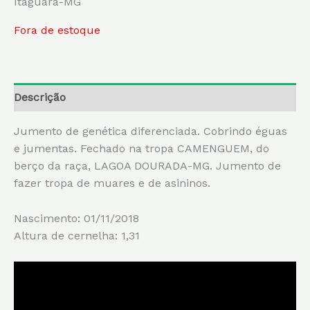
Itaguara-MG
Fora de estoque
Descrição
Jumento de genética diferenciada. Cobrindo éguas
e jumentas. Fechado na tropa CAMENGUEM, do
berço da raça, LAGOA DOURADA-MG. Jumento de
fazer tropa de muares e de asininos.
Nascimento: 01/11/2018
Altura de cernelha: 1,31