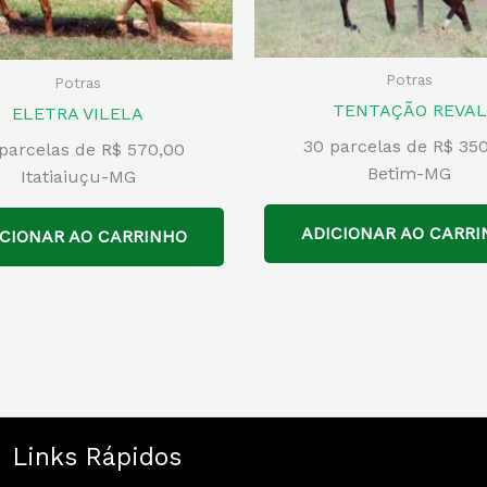
Potras
Potras
TENTAÇÃO REVAL
ELETRA VILELA
30 parcelas de R$ 35
parcelas de R$ 570,00
Betim-MG
Itatiaiuçu-MG
ADICIONAR AO CARRI
ICIONAR AO CARRINHO
Links Rápidos