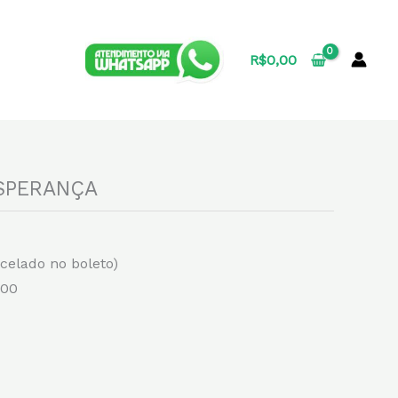
R$
0,00
ESPERANÇA
rcelado no boleto)
,00