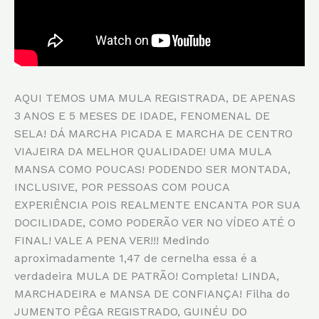
AQUI TEMOS UMA MULA REGISTRADA, DE APENAS
3 ANOS E 5 MESES DE IDADE, FENOMENAL DE
SELA! DÁ MARCHA PICADA E MARCHA DE CENTRO
VIAJEIRA DA MELHOR QUALIDADE! UMA MULA
MANSA COMO POUCAS! PODENDO SER MONTADA,
INCLUSIVE, POR PESSOAS COM POUCA
EXPERIÊNCIA POIS REALMENTE ENCANTA POR SUA
DOCILIDADE, COMO PODERÃO VER NO VÍDEO ATÉ O
FINAL! VALE A PENA VER!!! Medindo
aproximadamente 1,47 de cernelha essa é a
verdadeira MULA DE PATRÃO! Completa! LINDA,
MARCHADEIRA e MANSA DE CONFIANÇA! Filha do
JUMENTO PÊGA REGISTRADO, GUINÉU DO