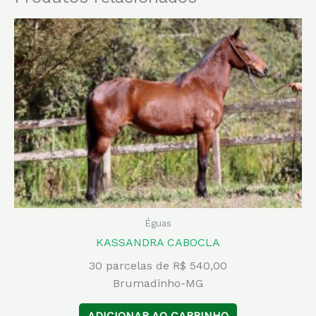
Éguas
KASSANDRA CABOCLA
30 parcelas de R$ 540,00
Brumadinho-MG
ADICIONAR AO CARRINHO