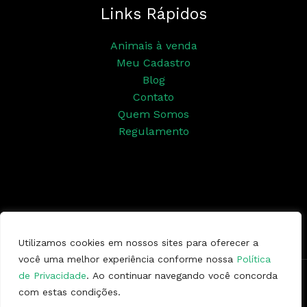
Links Rápidos
Animais à venda
Meu Cadastro
Blog
Contato
Quem Somos
Regulamento
Siga nossas redes sociais
Utilizamos cookies em nossos sites para oferecer a
você uma melhor experiência conforme nossa
Política
de Privacidade
. Ao continuar navegando você concorda
Copyright © 2026 | Ponto da Marcha
com estas condições.