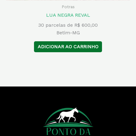
Potras
LUA NEGRA REVAL
30 parcelas de R$ 600,00
Betim-MG
ADICIONAR AO CARRINHO