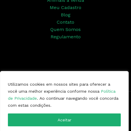
Animais à venda
Meu Cadastro
Blog
Contato
Quem Somos
Regulamento
Siga nossas redes sociais
Utilizamos cookies em nossos sites para oferecer a
você uma melhor experiência conforme nossa
Política
de Privacidade
. Ao continuar navegando você concorda
Copyright © 2026 | Ponto da Marcha
com estas condições.
Aceitar