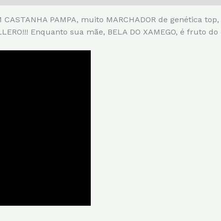
ASTANHA PAMPA, muito MARCHADOR de genética top, aqui 
O!!! Enquanto sua mãe, BELA DO XAMEGO, é fruto do c