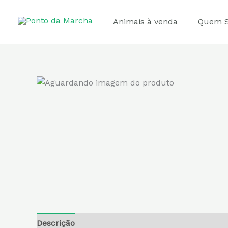
Ir
para
Animais à venda
Quem 
o
conteúdo
Descrição
Informação adicional