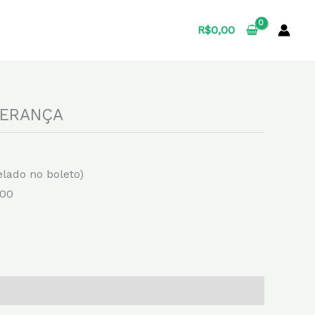
R$
0,00
PERANÇA
elado no boleto)
,00