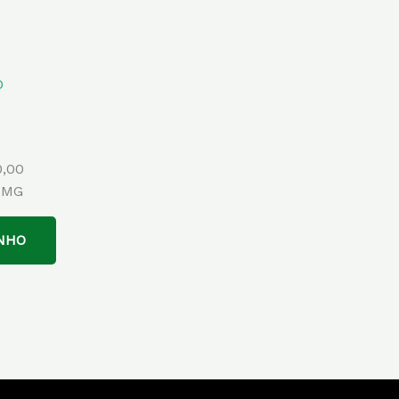
0,00
-MG
NHO