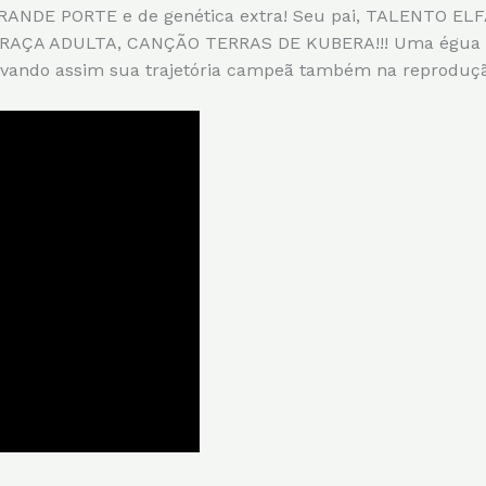
ANDE PORTE e de genética extra! Seu pai, TALENTO ELFA
ÇA ADULTA, CANÇÃO TERRAS DE KUBERA!!! Uma égua que
rovando assim sua trajetória campeã também na reproduçã