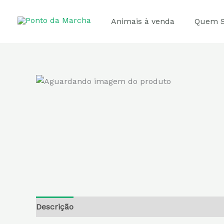
Ir
para
Animais à venda
Quem 
o
conteúdo
Descrição
Informação adicional