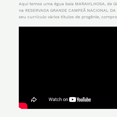
Aqui temos uma égua baia MARAVILHOSA, de GR
na RESERVADA GRANDE CAMPEÃ NACIONAL DA RA
seu currículo vários títulos de progênie, comp