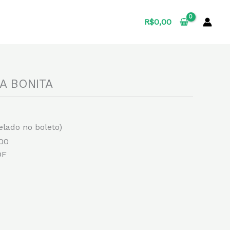
R$
0,00
A BONITA
elado no boleto)
,00
DF