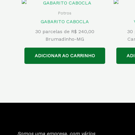
Potros
GABARITO CABOCLA
30 parcelas de R$ 240,00
30 
Brumadinho-MG
Ca
ADICIONAR AO CARRINHO
AD
Somos uma empresa, com vários