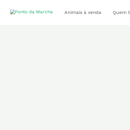
Ir
para
Animais à venda
Quem 
o
conteúdo