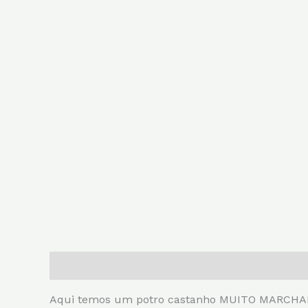
Descrição
Informação adicional
Aqui temos um potro castanho MUITO MARCHADOR!