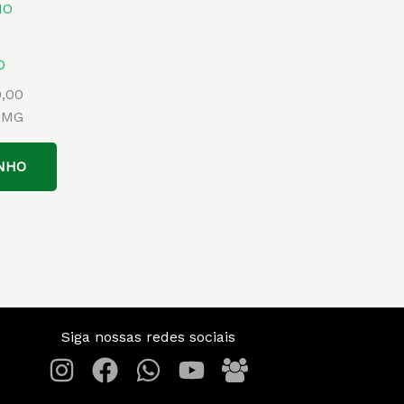
O
0,00
-MG
NHO
Siga nossas redes sociais