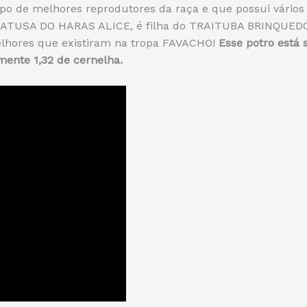
upo de melhores reprodutores da raça e que possui vário
GATUSA DO HARAS ALICE, é filha do TRAITUBA BRINQUEDO,
lhores que existiram na tropa FAVACHO!
Esse potro está 
nte 1,32 de cernelha.