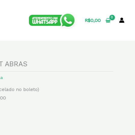
R$
0,00
T ABRAS
la
celado no boleto)
,00