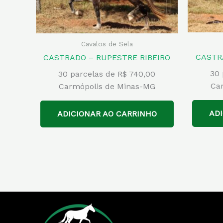
Cavalos de Sela
CASTR
CASTRADO – RUPESTRE RIBEIRO
30 
30 parcelas de R$ 740,00
Ca
Carmópolis de Minas-MG
AD
ADICIONAR AO CARRINHO