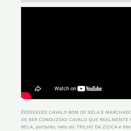
ÊEEEEEEEE CAVALO BOM DE SELA E MARCHADOR
DE SER CONDUZIDO! CAVALO QUE REALMENTE ENC
BELA, portanto, neto do TRILHO DA ZIZICA e 