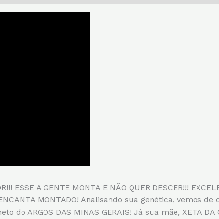
!!! ESSE A GENTE MONTA E NÃO QUER DESCER!!! EXCE
ANTA MONTADO! Analisando sua genética, vemos de on
bisneto do ARGOS DAS MINAS GERAIS! Já sua mãe, XETA 